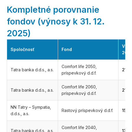
Kompletné porovnanie
fondov (výnosy k 31. 12.
2025)
Výno
Spoločnosť
Fond
202
Comfort life 2050,
Tatra banka d.d.s., a.s.
21,5
príspevkový d.d.f.
Comfort life 2060,
Tatra banka d.d.s., a.s.
21,4
príspevkový d.d.f.
NN Tatry – Sympatia,
Rastový príspevkový d.d.f.
15,5
d.d.s., a.s.
Comfort life 2040,
Tatra banka d.d.s., a.s.
13,4