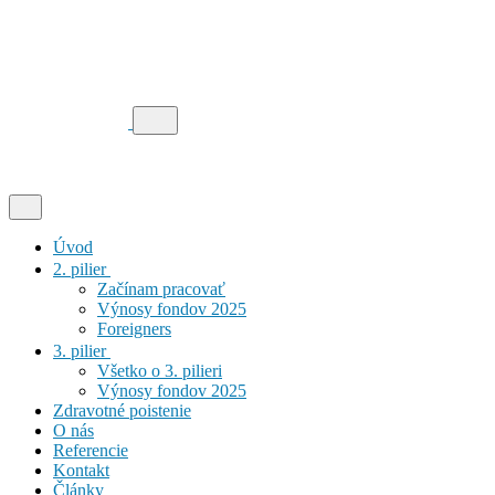
Úvod
2. pilier
Začínam pracovať
Výnosy fondov 2025
Foreigners
3. pilier
Všetko o 3. pilieri
Výnosy fondov 2025
Zdravotné poistenie
O nás
Referencie
Kontakt
Články