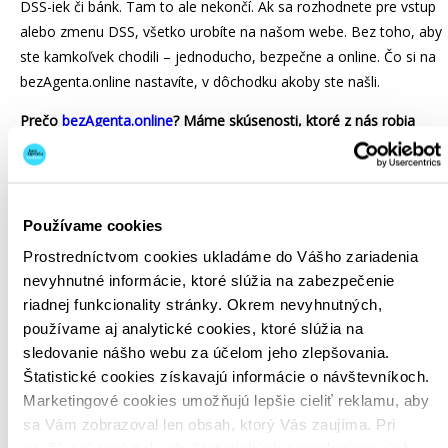
DSS-iek či bánk. Tam to ale nekončí. Ak sa rozhodnete pre vstup
alebo zmenu DSS, všetko urobíte na našom webe. Bez toho, aby
ste kamkoľvek chodili – jednoducho, bezpečne a online. Čo si na
bezAgenta.online nastavíte, v dôchodku akoby ste našli.
Prečo
bezAgenta.online
?
Máme skúsenosti, ktoré z nás robia
profesionálov
Za celým projektom stojí Martin Vereš, ktorý si za 22 rokov
preskákal v biznise všetky možné pozície. Z obchodníka, cez
Používame cookies
riaditeľa až po majiteľa firmy. Šesť rokov sleduje všetko, čo sa
Prostredníctvom cookies ukladáme do Vášho zariadenia
týka dôchodkového systému a informácie o ňom sype z rukáva aj
nevyhnutné informácie, ktoré slúžia na zabezpečenie
o polnoci. V predchádzajúcej firme prišiel so softvérom, ktorý
riadnej funkcionality stránky. Okrem nevyhnutných,
dokáže vyrátať dôchodok z 1. piliera a bolo len otázkou času, ked
používame aj analytické cookies, ktoré slúžia na
prinesie revolúciu aj do 2. piliera. Svoje skúsenosti s dôchodkový
sledovanie nášho webu za účelom jeho zlepšovania.
systémom a všetkými piliermi (áno, sú tri, o tom nabudúce)
Štatistické cookies získavajú informácie o návštevníkoch.
využíval aj pri vzdelávaní zamestnancov vo firmách. A teraz prišiel
Marketingové cookies umožňujú lepšie cieliť reklamu, aby
čas, aby ich odovzdal aj vám.
sa Vám zobrazoval len obsah, ktorý Vás zaujíma. Pri