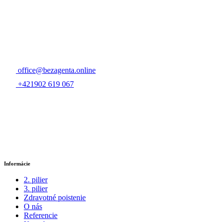
office@bezagenta.online
+421902 619 067
Informácie
2. pilier
3. pilier
Zdravotné poistenie
O nás
Referencie