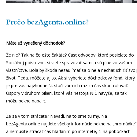
Prečo bezAgenta.online?
Máte už vyriešený dôchodok?
Že nie? Tak na čo ešte čakáte? Časť odvodov, ktoré posielate do
Sociálnej poisťovne, si viete spravovať sami a sú plne vo vašom
vlastníctve. Bola by škoda nezaujímať sa o ne a nechať ich žiť svoj
život. Teda, môžete aj to. Ak si vyberiete dôchodkový fond, ktorý
je pre vás najvhodnejší, stačí vám ich raz za čas skontrolovať.
Úspory v druhom pilieri, ktoré vás nestoja NIČ navyše, sa tak
môžu pekne nabaliť.
Že sa v tom strácate? Nevadí, na to sme tu my. Na
bezAgenta.online nájdete všetky informácie pekne na „hromádke”
a nemusíte strácať čas hľadaním po internete, či na pobočkách