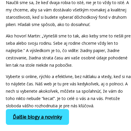
Naučili sme sa, že keď dvaja robia to isté, nie je to vždy to isté. A
my chceme, aby sa vám dostávalo všetkým rovnakej a kvalitnej
starostlivosti, keď si budete vyberať dôchodkový fond v druhom
pilieri. Hľadali sme spôsob, ako to dosiahnuť.
Ako hovorí Martin: „Vyriešili sme to tak, ako keby sme to riešili pre
seba alebo svoju rodinu. Sebe aj rodine chceme vždy len to
najlepšie.” A výsledkom je to, čo vidíte: žiadny papier, žiadne
cestovanie, žiadna strata času ani vaše osobné údaje pohodené
len tak na stole niekde na pobočke.
Vyberte si online, rýchlo a efektívne, bez nátlaku a vtedy, keď si na
to nájdete čas. Náš web je tu pre vás kedykoľvek, aj o polnoci. A
nech si vyberiete akokoľvek, môžete sa spoľahnúť, že vám do
toho nikto nebude “kecať”. Je to celé o vás a na vás. Pretože
sloboda vášho rozhodnutia je pre nás kľúčová.
Ďalšie blogy a novinky