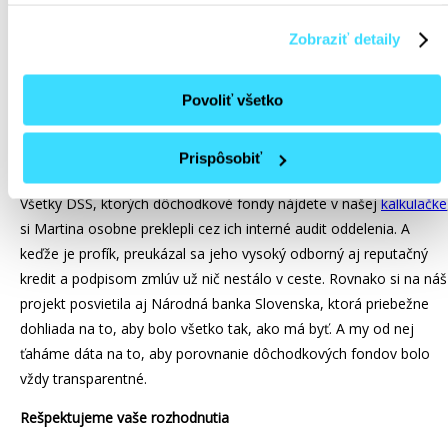
Martin je hlavou aj srdcom celého projektu. O dôchodkoch vie
používaní analytických, štatistických a marketingových
cookies poskytujeme tieto informácie aj našim partnerom v
všetko, je profík. A profíkmi sa obklopil aj pri spúšťaní projektu.
Zobraziť detaily
oblasti sociálnych médií, inzercie a analýzy, ktorí ich môžu
Vybral si dodávateľov, ktorý sú TOP v tom, čo robia a aplikácie na
skombinovať s ďalšími údajmi, ktoré ste im poskytli alebo
správu systémov, ktoré používame, sú to najlepšie, aké trh
ktoré od Vás získali, keď ste používali ich služby.
ponúka. Appku, ktorá overuje vašu identitu, používa viac než 2 00
Povoliť všetko
V prípade odmietnutia bude webová stránka spracúvať len
firiem po celom svete.
nevyhnutné cookies. V prípade, že máte záujem
Prispôsobiť
Bez dôvery by to nešlo
personalizovať nastavenia cookies, kliknite na tlačidlo
„Prispôsobiť“.
Všetky DSS, ktorých dôchodkové fondy nájdete v našej
kalkulačke
si Martina osobne preklepli cez ich interné audit oddelenia. A
keďže je profík, preukázal sa jeho vysoký odborný aj reputačný
kredit a podpisom zmlúv už nič nestálo v ceste. Rovnako si na náš
projekt posvietila aj Národná banka Slovenska, ktorá priebežne
dohliada na to, aby bolo všetko tak, ako má byť. A my od nej
ťaháme dáta na to, aby porovnanie dôchodkových fondov bolo
vždy transparentné.
Rešpektujeme vaše rozhodnutia