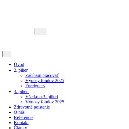
Úvod
2. pilier
Začínam pracovať
Výnosy fondov 2025
Foreigners
3. pilier
Všetko o 3. pilieri
Výnosy fondov 2025
Zdravotné poistenie
O nás
Referencie
Kontakt
Články